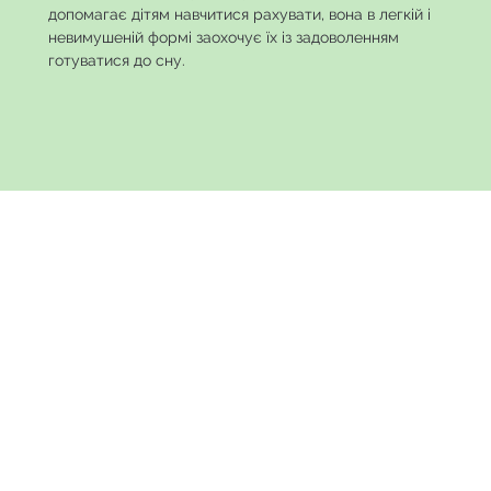
допомагає дітям навчитися рахувати, вона в легкій і
невимушеній формі заохочує їх із задоволенням
готуватися до сну.
«Мама Брюс» (Mother Bruce) Раяна Т. Гіггінса — ще