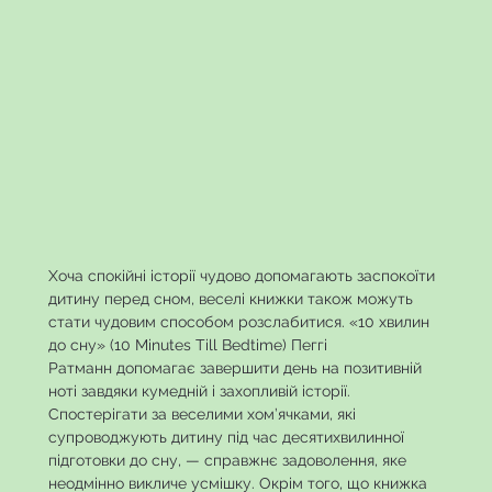
Хоча спокійні історії чудово допомагають заспокоїти
дитину перед сном, веселі книжки також можуть
стати чудовим способом розслабитися. «10 хвилин
до сну» (10 Minutes Till Bedtime) Пеггі
Ратманн допомагає завершити день на позитивній
ноті завдяки кумедній і захопливій історії.
Спостерігати за веселими хом’ячками, які
супроводжують дитину під час десятихвилинної
підготовки до сну, — справжнє задоволення, яке
неодмінно викличе усмішку. Окрім того, що книжка