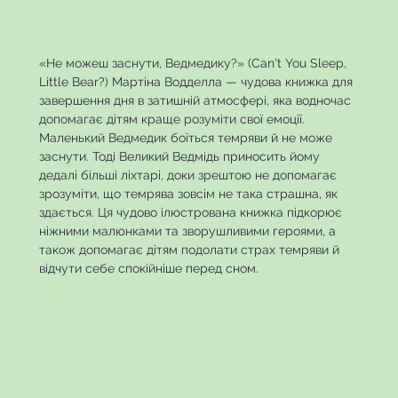
«Не можеш заснути, Ведмедику?» (Can't You Sleep,
Little Bear?) Мартіна Водделла — чудова книжка для
завершення дня в затишній атмосфері, яка водночас
допомагає дітям краще розуміти свої емоції.
Маленький Ведмедик боїться темряви й не може
заснути. Тоді Великий Ведмідь приносить йому
дедалі більші ліхтарі, доки зрештою не допомагає
зрозуміти, що темрява зовсім не така страшна, як
здається. Ця чудово ілюстрована книжка підкорює
ніжними малюнками та зворушливими героями, а
також допомагає дітям подолати страх темряви й
відчути себе спокійніше перед сном.