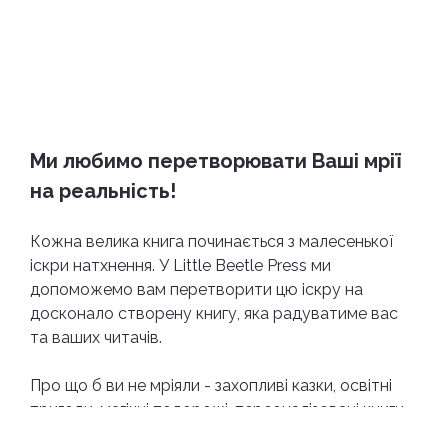
Ми любимо перетворювати Ваші мрії
на реальність!
Кожна велика книга починається з малесенької
іскри натхнення. У Little Beetle Press ми
допоможемо вам перетворити цю іскру на
досконало створену книгу, яка радуватиме вас
та ваших читачів.
Про що б ви не мріяли - захопливі казки, освітні
пригоди, магічні подорожі, персоналізовані книги
та автобіографії, сімейні історії або ж такі