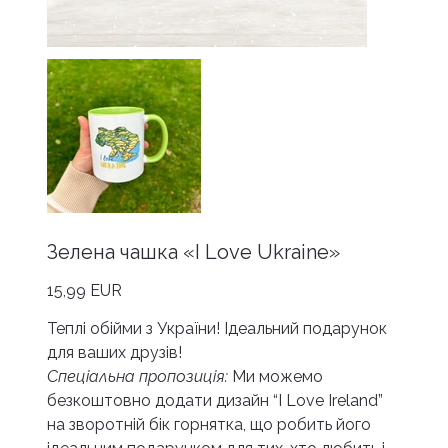
Зелена чашка «I Love Ukraine»
Ціна
15,99 EUR
Теплі обійми з України! Ідеальний подарунок
для ваших друзів!
Спеціальна пропозиція:
Ми можемо
безкоштовно додати дизайн “I Love Ireland”
на зворотній бік горнятка, що робить його