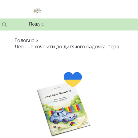
Головна
>
Леон не хоче йти до дитячого садочка: терапевтично-музична розмальовка